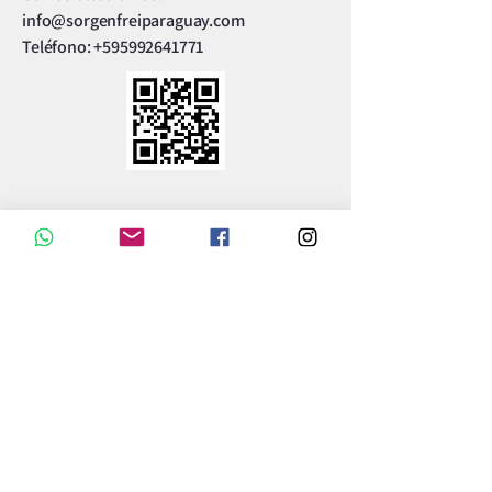
info@sorgenfreiparaguay.com
Teléfono:
+595992641771
Cont
ácte