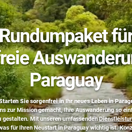
Rundumpaket für
freie Auswanderu
Paraguay
Starten Sie sorgenfrei in Ihr neues Leben in Parag
ns zur Mission gemacht, Ihre Auswanderung so einf
u gestalten. Mit unseren umfassenden
Dienstleistu
was für Ihren Neustart in Paraguay wichtig ist. Konz