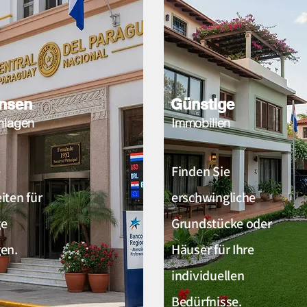
insen
Günstige
nlagen
Immobilien
e
Finden Sie
iten für
erschwingliche
ge
Grundstücke oder
en.
Häuser für Ihre
individuellen
Bedürfnisse.