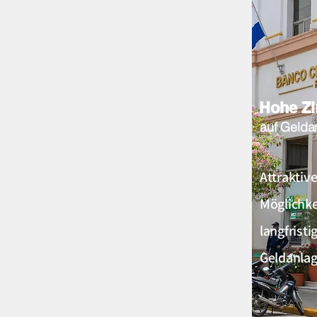
Hohe Z
auf Gelda
Attraktiv
Möglichke
langfristi
Geldanlag