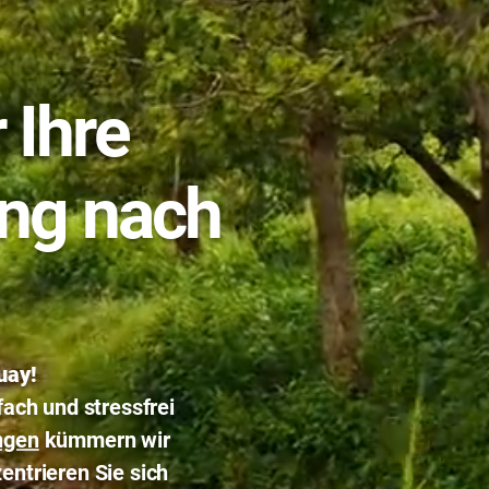
 Ihre
ng nach
uay!
ach und stressfrei
ngen
kümmern wir
entrieren Sie sich