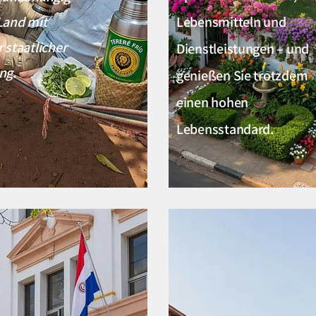
Land mit
Lebensmitteln und
 staatlicher
Dienstleistungen – und
ng.
genießen Sie trotzdem
einen hohen
Lebensstandard.