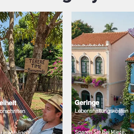
Geringe
eiheit
Lebenshaltungskosten
orschriften
Sparen Sie bei Miete,
e unabhängig